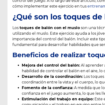
control del juego. A lo largo de este artículo, co
cómo implementar este ejercicio en tus
entrenam
¿Qué son los toques de
Los
toques de balón con el muslo
son una técni
utilizando el muslo. Este ejercicio ayuda a los jóv
importancia del control del balón. Incluir este ti
fundamental para desarrollar habilidades que será
Beneficios de realizar toq
Mejora del control del balón:
Al aprender a
habilidad de controlar el balón en el aire, lo
Desarrollo de la coordinación:
Los toques
coordinación entre la vista y el cuerpo, lo qu
Fomento de la confianza:
A medida que los
confianza en el juego aumenta, lo que les ll
Estimulación del trabajo en equipo:
Este e
comunicación y el trabajo en equipo entre l