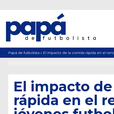
Papá de futbolista
»
El impacto de la comida rápida en el ren
El impacto de
rápida en el 
jóvenes futbol