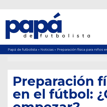
Papá de futbolista
»
Noticias
»
Preparación física para niños 
Preparación fí
en el fútbol:
empezar?