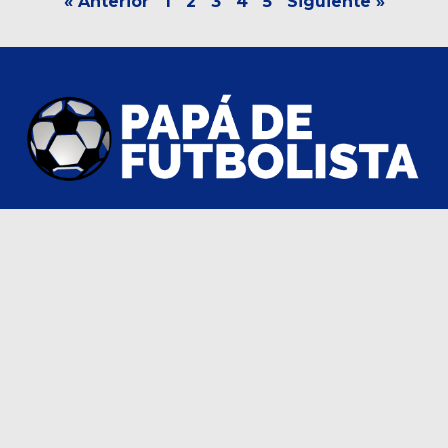
« Anterior
1
2
3
4
5
Siguiente »